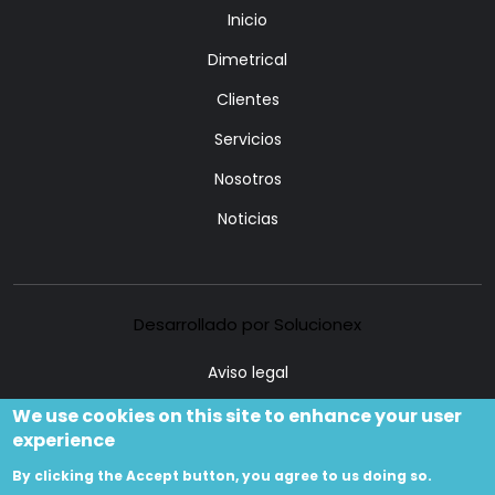
Inicio
Dimetrical
Clientes
Servicios
Nosotros
Noticias
Desarrollado por Solucionex
Aviso legal
Política de privacidad
We use cookies on this site to enhance your user
experience
Contacto
By clicking the Accept button, you agree to us doing so.