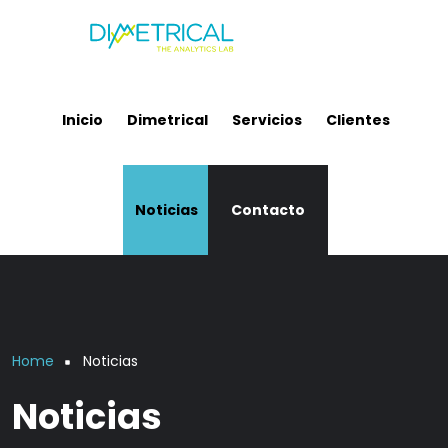
Skip to main content
Inicio
Dimetrical
Servicios
Clientes
Noticias
Contacto
Breadcrumb
Home
Noticias
Noticias